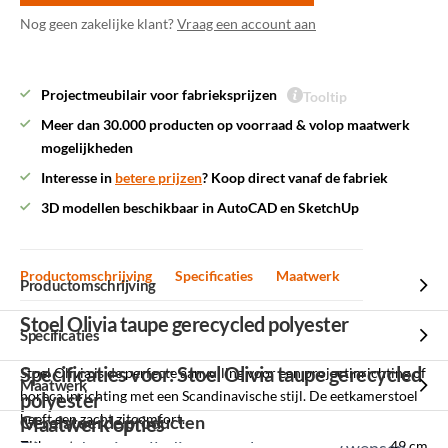
Nog geen zakelijke klant?
Vraag een account aan
Projectmeubilair voor fabrieksprijzen
Tooltip
Meer dan 30.000 producten op voorraad & volop maatwerk
mogelijkheden
Interesse in
betere prijzen
? Koop direct vanaf de fabriek
3D modellen beschikbaar in AutoCAD en SketchUp
Productomschrijving
Specificaties
Maatwerk
Productomschrijving
Stoel Olivia taupe gerecycled polyester
Specificaties
Specificaties voor: Stoel Olivia taupe gerecycled
Stoel Olivia is de perfecte aanvulling voor een projectinrichting of
Maatwerk
horeca inrichting met een Scandinavische stijl. De eetkamerstoel
polyester
heeft een zacht zitcomfort.
Gerelateerde producten
Maatwerk opties
Zithoogte
49 cm