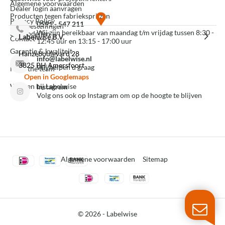
Algemene voorwaarden
Dealer login aanvragen
Producten tegen fabrieksprijzen
Privacy Policy
0591 - 547 211
Mijn bestellingen
Wij zijn bereikbaar van maandag t/m vrijdag tussen 8:30 -
3D modellen
Labelwise B.V.
Contact
12:45 uur en 13:15 - 17:00 uur
Garantie & kwaliteit
Hanzeboulevard 28
info@labelwise.nl
3825 PH Amersfoort
Wij helpen u graag
Meet the team
Open in Googlemaps
Werken bij Labelwise
Instagram
Volg ons ook op Instagram om op de hoogte te blijven
Algemene voorwaarden
Sitemap
© 2026 -
Labelwise