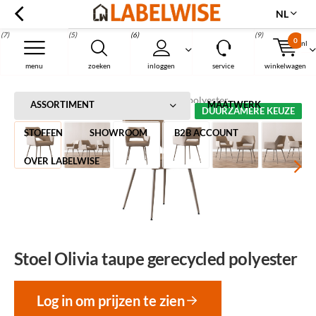
NL
(7)
(5)
(6)
(9)
0
nl
Menu
menu
zoeken
inloggen
service
winkelwagen
Home
Stoel Olivia taupe gerecycled polyester
ASSORTIMENT
MAATWERK
DUURZAMERE KEUZE
STOFFEN
SHOWROOM
B2B ACCOUNT
OVER LABELWISE
Stoel Olivia taupe gerecycled polyester
Log in om prijzen te zien