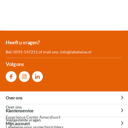
Meer dan 30.000
Experience
Producten uit
Heeft u vragen?
producten op voorraad
Center Amersfoort
eigen fabriek
Bel: 0591-547211 of mail ons:
info@labelwise.nl
Volg ons
Over ons
Over ons
Klantenservice
Experience Center Amersfoort
Veelgestelde vragen
Mijn account
Labelwise voor projectinrichters