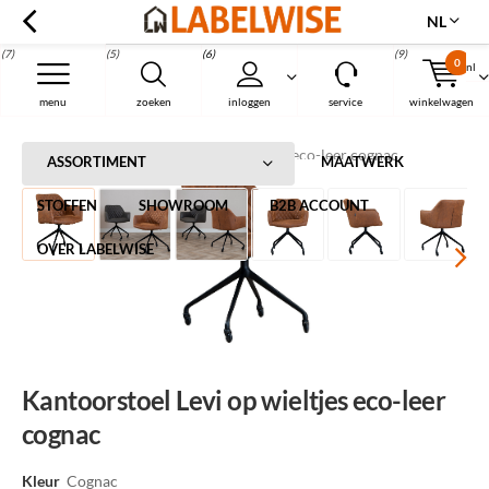
NL
(7)
(5)
(6)
(9)
0
nl
Menu
menu
zoeken
inloggen
service
winkelwagen
Home
Kantoorstoel Levi op wieltjes eco-leer cognac
ASSORTIMENT
MAATWERK
STOFFEN
SHOWROOM
B2B ACCOUNT
OVER LABELWISE
Kantoorstoel Levi op wieltjes eco-leer
cognac
Kleur
Cognac