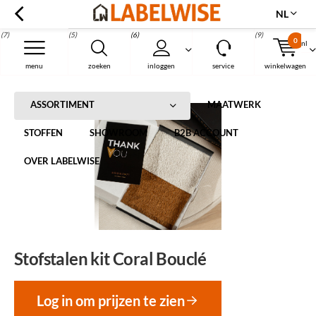
NL
(7)
(5)
(6)
(9)
0
nl
Menu
menu
zoeken
inloggen
service
winkelwagen
Home
Stofstalen kit Coral Bouclé
ASSORTIMENT
MAATWERK
STOFFEN
SHOWROOM
B2B ACCOUNT
OVER LABELWISE
Stofstalen kit Coral Bouclé
Log in om prijzen te zien