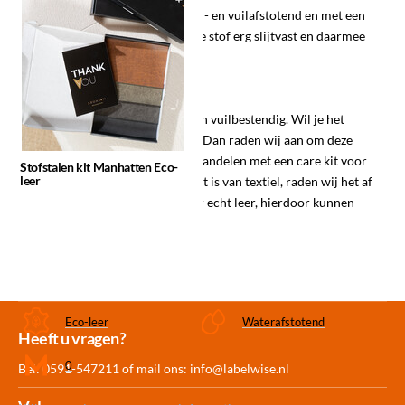
comfortabeler is. De stof is water- en vuilafstotend en met een
Martindale score van 45.000 is de stof erg slijtvast en daarmee
geschikt voor intensief gebruik.
Onderhoud eco-leer
Eco-leer is van nature al water- en vuilbestendig. Wil je het
product toch extra beschermen? Dan raden wij aan om deze
ongeveer één keer per jaar te behandelen met een care kit voor
Stofstalen kit Manhatten Eco-
leer
textiel. Omdat de toplaag gemaakt is van textiel, raden wij het af
om een care kit te gebruiken voor echt leer, hierdoor kunnen
vlekken ontstaan!
Eco-leer
Waterafstotend
Meer dan 30.000
Experience
Producten uit
Heeft u vragen?
producten op voorraad
Center Amersfoort
eigen fabriek
0
Bel: 0591-547211 of mail ons:
info@labelwise.nl