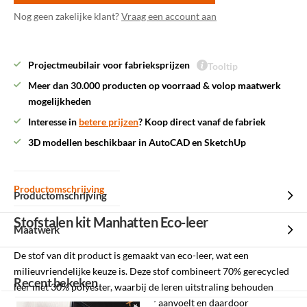
Nog geen zakelijke klant?
Vraag een account aan
Projectmeubilair voor fabrieksprijzen
Tooltip
Meer dan 30.000 producten op voorraad & volop maatwerk
mogelijkheden
Interesse in
betere prijzen
? Koop direct vanaf de fabriek
3D modellen beschikbaar in AutoCAD en SketchUp
Productomschrijving
Productomschrijving
Stofstalen kit Manhatten Eco-leer
Maatwerk
De stof van dit product is gemaakt van eco-leer, wat een
milieuvriendelijke keuze is. Deze stof combineert 70% gerecycled
Recent bekeken
leer met 30% polyester, waarbij de leren uitstraling behouden
blijft, maar het geheel iets zachter aanvoelt en daardoor