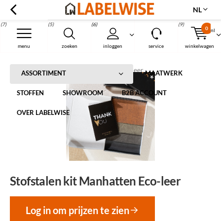
NL
(7)
(5)
(6)
(9)
0
nl
Menu
menu
zoeken
inloggen
service
winkelwagen
Home
Stofstalen kit Manhatten Eco-leer
ASSORTIMENT
MAATWERK
STOFFEN
SHOWROOM
B2B ACCOUNT
OVER LABELWISE
Stofstalen kit Manhatten Eco-leer
Log in om prijzen te zien