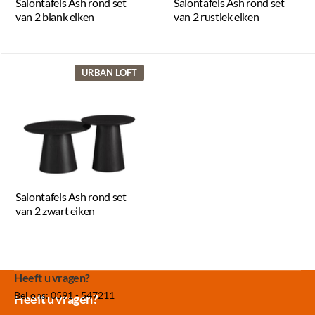
Salontafels Ash rond set
Salontafels Ash rond set
van 2 blank eiken
van 2 rustiek eiken
URBAN LOFT
Salontafels Ash rond set
van 2 zwart eiken
Heeft u vragen?
Bel ons: 0591 - 547211
Meer dan 30.000
Experience
Producten uit
Heeft u vragen?
producten op voorraad
Center Amersfoort
eigen fabriek