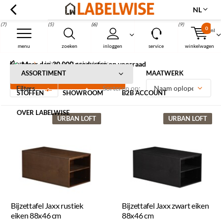
NL
(7)
(5)
(6)
(9)
0
nl
Menu
menu
zoeken
inloggen
service
winkelwagen
Home
Urban Loft salontafels
Meer dan 30.000 producten op voorraad
Urban Loft houten salontafels
ASSORTIMENT
MAATWERK
Filters
Sorteren op:
STOFFEN
SHOWROOM
B2B ACCOUNT
OVER LABELWISE
URBAN LOFT
URBAN LOFT
Bijzettafel Jaxx rustiek
Bijzettafel Jaxx zwart eiken
eiken 88x46 cm
88x46 cm