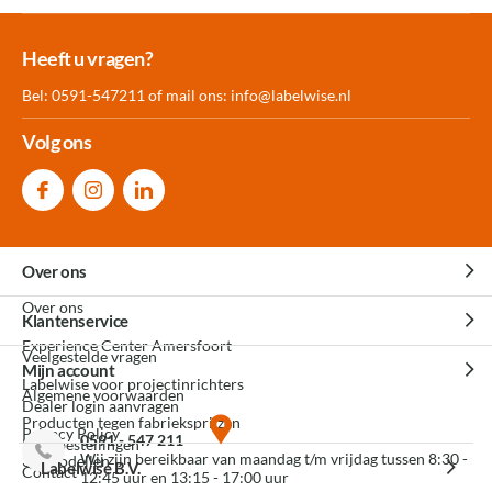
Meer dan 30.000
Experience
Producten uit
Heeft u vragen?
producten op voorraad
Center Amersfoort
eigen fabriek
Bel: 0591-547211 of mail ons:
info@labelwise.nl
Volg ons
Over ons
Over ons
Klantenservice
Experience Center Amersfoort
Veelgestelde vragen
Mijn account
Labelwise voor projectinrichters
Algemene voorwaarden
Dealer login aanvragen
Producten tegen fabrieksprijzen
Privacy Policy
0591 - 547 211
Mijn bestellingen
Wij zijn bereikbaar van maandag t/m vrijdag tussen 8:30 -
3D modellen
Labelwise B.V.
Contact
12:45 uur en 13:15 - 17:00 uur