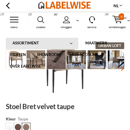
NL
(7)
(5)
(6)
(9)
0
nl
Menu
menu
zoeken
inloggen
service
winkelwagen
Home
Stoel Bret velvet taupe
ASSORTIMENT
MAATWERK
URBAN LOFT
STOFFEN
SHOWROOM
B2B ACCOUNT
OVER LABELWISE
Stoel Bret velvet taupe
Kleur
Taupe