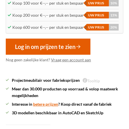
Koop 100 voor €--,-- per stuk en bespaar 10%
UW PRIJS
10%
Koop 200 voor €--,-- per stuk en bespaar 15%
UW PRIJS
15%
Koop 600 voor €--,-- per stuk en bespaar 20%
UW PRIJS
20%
Log in om prijzen te zien
Nog geen zakelijke klant?
Vraag een account aan
Projectmeubilair voor fabrieksprijzen
Tooltip
Meer dan 30.000 producten op voorraad & volop maatwerk
mogelijkheden
Interesse in
betere prijzen
? Koop direct vanaf de fabriek
3D modellen beschikbaar in AutoCAD en SketchUp