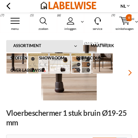
NL
(7)
(5)
(6)
(9)
0
nl
Menu
menu
zoeken
inloggen
service
winkelwagen
Home
Vloerbeschermer 1 stuk bruin Ø19-25 mm
ASSORTIMENT
MAATWERK
STOFFEN
SHOWROOM
B2B ACCOUNT
OVER LABELWISE
Vloerbeschermer 1 stuk bruin Ø19-25
mm