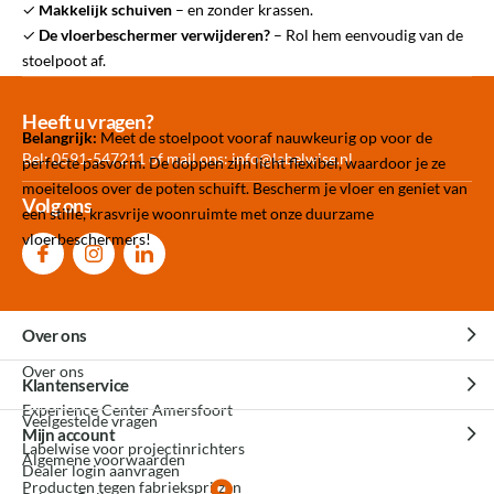
✓
Makkelijk schuiven
– en zonder krassen.
✓
De vloerbeschermer verwijderen?
–
Rol hem eenvoudig van de
stoelpoot af.
Meer dan 30.000
Experience
Producten uit
Heeft u vragen?
Belangrijk:
Meet de stoelpoot vooraf nauwkeurig op voor de
producten op voorraad
Center Amersfoort
eigen fabriek
Bel: 0591-547211 of mail ons:
info@labelwise.nl
perfecte pasvorm. De doppen zijn licht flexibel, waardoor je ze
moeiteloos over de poten schuift. Bescherm je vloer en geniet van
Volg ons
een stille, krasvrije woonruimte met onze duurzame
vloerbeschermers!
Over ons
Over ons
Klantenservice
Experience Center Amersfoort
Veelgestelde vragen
Mijn account
Labelwise voor projectinrichters
Algemene voorwaarden
Dealer login aanvragen
Producten tegen fabrieksprijzen