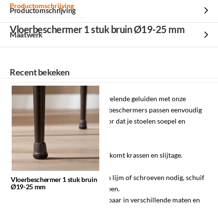
Productomschrijving
Productomschrijving
Vloerbeschermer 1 stuk bruin Ø19-25 mm
Maatwerk
Recent bekeken
Voorkom krassen, slijtage en vervelende geluiden met onze
vloerdoppen. Deze handige vloerbeschermers passen eenvoudig
om de stoelpoten en zorgen ervoor dat je stoelen soepel en
geruisloos over de vloer glijden.
✓
Effectieve bescherming
– Voorkomt krassen en slijtage.
Geschikt voor de meeste vloeren.
✓
Makkelijk te bevestigen
– Geen lijm of schroeven nodig, schuif
Vloerbeschermer 1 stuk bruin
Ø19-25 mm
ze eenvoudig om de stoelpoten heen.
✓
Universele pasvorm
– Verkrijgbaar in verschillende maten en
geschikt voor diverse stoelen.