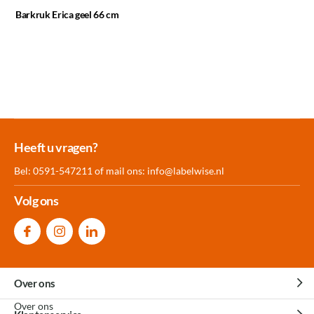
Barkruk Erica geel 66 cm
Meer dan 30.000
Experience
Producten uit
Heeft u vragen?
producten op voorraad
Center Amersfoort
eigen fabriek
Bel: 0591-547211 of mail ons:
info@labelwise.nl
Volg ons
Over ons
Over ons