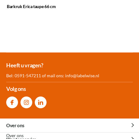
Barkruk Erica taupe 66 cm
Meer dan 30.000
Experience
Producten uit
Heeft u vragen?
producten op voorraad
Center Amersfoort
eigen fabriek
Bel: 0591-547211 of mail ons:
info@labelwise.nl
Volg ons
Over ons
Over ons