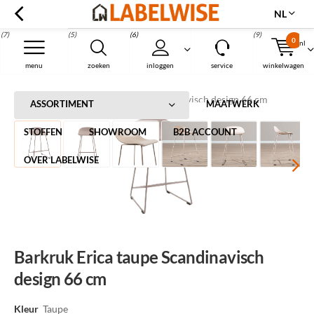
NL
(7)
(5)
(6)
(9)
0
nl
Menu
menu
zoeken
inloggen
service
winkelwagen
Home
Barkruk Erica taupe Scandinavisch design 66 cm
ASSORTIMENT
MAATWERK
STOFFEN
SHOWROOM
B2B ACCOUNT
OVER LABELWISE
Barkruk Erica taupe Scandinavisch
design 66 cm
Kleur
Taupe