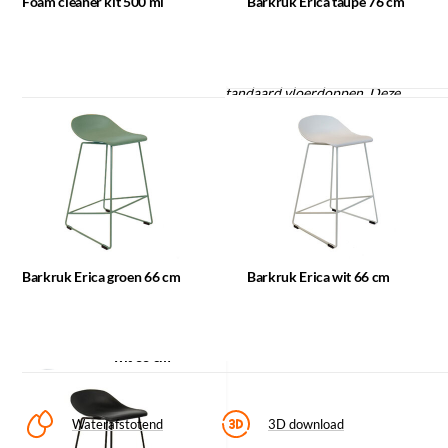
taupe 76 cm
Foam cleaner kit 500 ml
Barkruk Erica taupe 76 cm
meubels welke mooi gecombineerd kunnen worden met deze
design barkruk.
Kleur frame aanpassen
Dit product wordt geleverd met standaard vloerdoppen. Deze
Verkrijgbaar in andere hoogte
passen niet op iedere vloer. Wij verwachten dat u zelf
verantwoordelijkheid neemt om uw vloer te beschermen met
Alle maatwerk wordt in overleg afgestemd en vrijblijvend
bijpassende vloerbeschermers.
Barkruk Erica
gecalculeerd.
groen 66 cm
Materiaal/kleurcode: Kunststof
Login om offerte aan te vragen
Barkruk Erica groen 66 cm
Barkruk Erica wit 66 cm
Nog geen zakelijke klant?
Vraag een account aan
Barkruk Erica
wit 66 cm
Waterafstotend
3D download