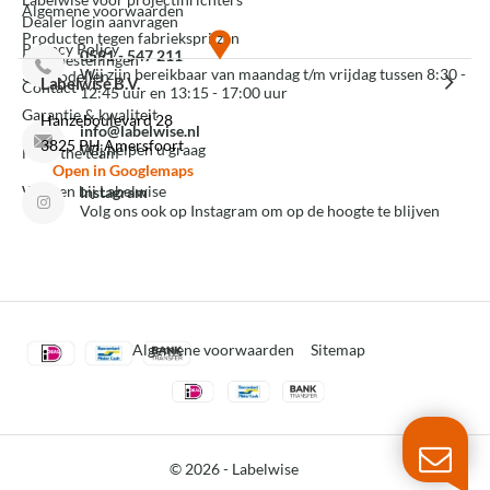
Algemene voorwaarden
Dealer login aanvragen
Producten tegen fabrieksprijzen
Privacy Policy
0591 - 547 211
Mijn bestellingen
Wij zijn bereikbaar van maandag t/m vrijdag tussen 8:30 -
3D modellen
Labelwise B.V.
Contact
12:45 uur en 13:15 - 17:00 uur
Garantie & kwaliteit
Hanzeboulevard 28
info@labelwise.nl
3825 PH Amersfoort
Wij helpen u graag
Meet the team
Open in Googlemaps
Werken bij Labelwise
Instagram
Volg ons ook op Instagram om op de hoogte te blijven
Algemene voorwaarden
Sitemap
© 2026 -
Labelwise