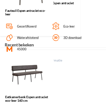
Materiaal/kleurcode: Antraciet Factory 1
Fauteuil Espen antraciet
eco-leer
Fauteuil Espen antraciet eco-
leer
Gecertificeerd
Eco-leer
Waterafstotend
3D download
Recent bekeken
45000
Klik op een icoon voor meer informatie
Eetkamerbank Espen antraciet
eco-leer 160 cm