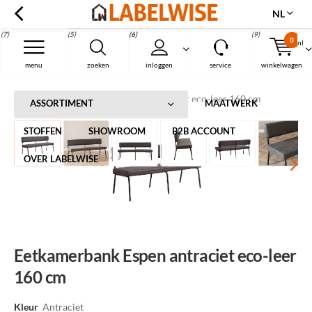
NL
(7)
(5)
(6)
(9)
0
nl
Menu
menu
zoeken
inloggen
service
winkelwagen
Home
Eetkamerbank Espen antraciet eco-leer 160 cm
ASSORTIMENT
MAATWERK
STOFFEN
SHOWROOM
B2B ACCOUNT
OVER LABELWISE
Eetkamerbank Espen antraciet eco-leer
160 cm
Kleur
Antraciet