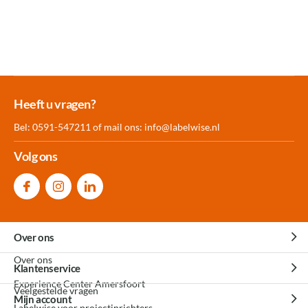
Meer dan 30.000
Experience
Producten uit
Heeft u vragen?
producten op voorraad
Center Amersfoort
eigen fabriek
Bel: 0591-547211 of mail ons:
info@labelwise.nl
Volg ons
Over ons
Over ons
Klantenservice
Experience Center Amersfoort
Veelgestelde vragen
Mijn account
Labelwise voor projectinrichters