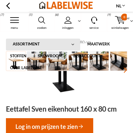
NL
(7)
(5)
(6)
(9)
0
nl
Menu
menu
zoeken
inloggen
service
winkelwagen
Home
Eettafel Sven eikenhout 160 x 80 cm
ASSORTIMENT
MAATWERK
STOFFEN
SHOWROOM
B2B ACCOUNT
OVER LABELWISE
Eettafel Sven eikenhout 160 x 80 cm
Log in om prijzen te zien