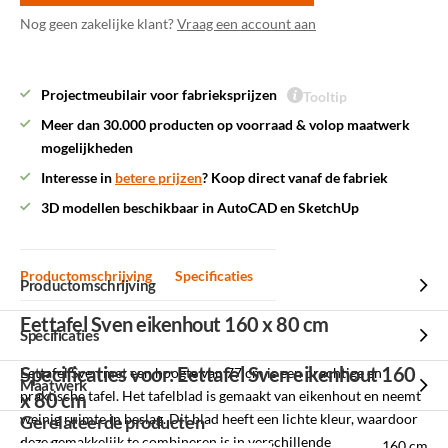
Nog geen zakelijke klant?
Vraag een account aan
Projectmeubilair voor fabrieksprijzen
Tooltip
Meer dan 30.000 producten op voorraad & volop maatwerk
mogelijkheden
Interesse in
betere prijzen
? Koop direct vanaf de fabriek
3D modellen beschikbaar in AutoCAD en SketchUp
Productomschrijving
Specificaties
Productomschrijving
Eettafel Sven eikenhout 160 x 80 cm
Specificaties
Specificaties voor: Eettafel Sven eikenhout 160
Eettafel Sven met een hoogte van 77 cm is een prachtige en
Maatwerk
praktische tafel. Het tafelblad is gemaakt van eikenhout en neemt
x 80 cm
weinig ruimte in beslag. Dit blad heeft een lichte kleur, waardoor
Gerelateerde producten
deze gemakkelijk te combineren is in verschillende
Lengte
160 cm