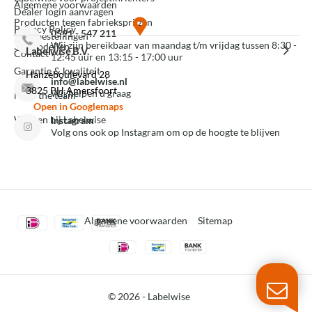
Algemene voorwaarden
Dealer login aanvragen
Producten tegen fabrieksprijzen
Privacy Policy
0591 - 547 211
Mijn bestellingen
Wij zijn bereikbaar van maandag t/m vrijdag tussen 8:30 -
3D modellen
Labelwise B.V.
Contact
12:45 uur en 13:15 - 17:00 uur
Garantie & kwaliteit
Hanzeboulevard 28
info@labelwise.nl
3825 PH Amersfoort
Wij helpen u graag
Meet the team
Open in Googlemaps
Werken bij Labelwise
Instagram
Volg ons ook op Instagram om op de hoogte te blijven
Algemene voorwaarden
Sitemap
© 2026 -
Labelwise