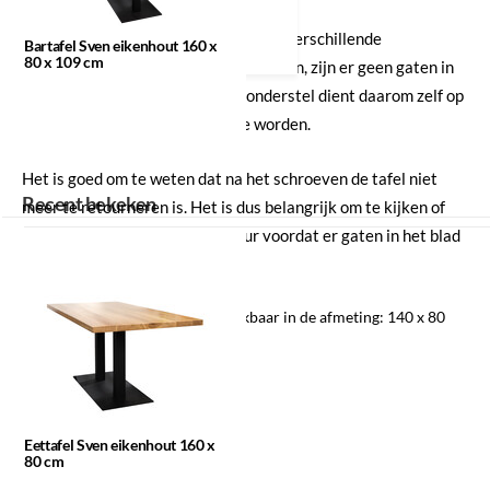
Belangrijk:
Omdat het tafelblad met verschillende
Bartafel Sven eikenhout 160 x
80 x 109 cm
onderstellen gecombineerd kan worden, zijn er geen gaten in
het blad voorgeboord. Het tafelonderstel dient daarom zelf op
de juiste plek vastgeschroefd te worden.
Het is goed om te weten dat na het schroeven de tafel niet
Recent bekeken
meer te retourneren is. Het is dus belangrijk om te kijken of
het tafelblad past in het interieur voordat er gaten in het blad
worden gemaakt.
Eetkamertafel Sven is ook beschikbaar in de afmeting: 140 x 80
cm.
Eettafel Sven eikenhout 160 x
80 cm