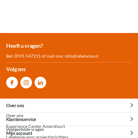
Meer dan 30.000
Experience
Producten uit
Heeft u vragen?
producten op voorraad
Center Amersfoort
eigen fabriek
Bel: 0591-547211 of mail ons:
info@labelwise.nl
Volg ons
Over ons
Over ons
Klantenservice
Experience Center Amersfoort
Veelgestelde vragen
Mijn account
Labelwise voor projectinrichters