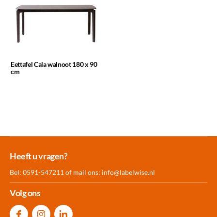
Eettafel Cala walnoot 180 x 90
cm
Meer dan 30.000
Experience
Producten uit
Heeft u vragen?
producten op voorraad
Center Amersfoort
eigen fabriek
Bel: 0591-547211 of mail ons:
info@labelwise.nl
Volg ons