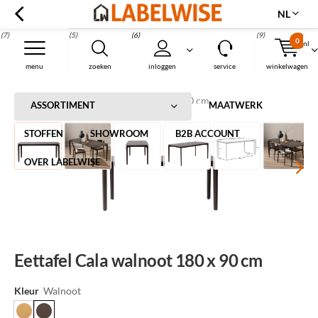
NL
(7)
(5)
(6)
(9)
0
nl
Menu
menu
zoeken
inloggen
service
winkelwagen
Home
Eettafel Cala walnoot 180 x 90 cm
ASSORTIMENT
MAATWERK
STOFFEN
SHOWROOM
B2B ACCOUNT
OVER LABELWISE
Eettafel Cala walnoot 180 x 90 cm
Kleur
Walnoot