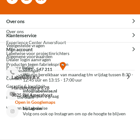
Over ons
Over ons
Klantenservice
Experience Center Amersfoort
Veelgestelde vragen
Mijn account
Labelwise voor projectinrichters
Algemene voorwaarden
Dealer login aanvragen
Producten tegen fabrieksprijzen
Privacy Policy
0591 - 547 211
Mijn bestellingen
Wij zijn bereikbaar van maandag t/m vrijdag tussen 8:30 -
3D modellen
Labelwise B.V.
Contact
12:45 uur en 13:15 - 17:00 uur
Garantie & kwaliteit
Hanzeboulevard 28
info@labelwise.nl
3825 PH Amersfoort
Wij helpen u graag
Meet the team
Open in Googlemaps
Werken bij Labelwise
Instagram
Volg ons ook op Instagram om op de hoogte te blijven