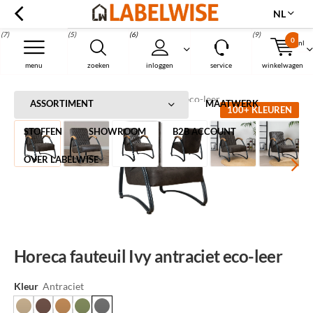
NL
(7)
(5)
(6)
(9)
0
nl
Menu
menu
zoeken
inloggen
service
winkelwagen
Home
Horeca fauteuil Ivy antraciet eco-leer
ASSORTIMENT
MAATWERK
100+ KLEUREN
STOFFEN
SHOWROOM
B2B ACCOUNT
OVER LABELWISE
Horeca fauteuil Ivy antraciet eco-leer
Kleur
Antraciet