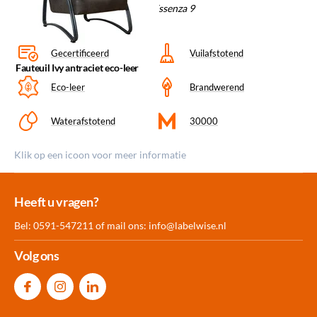
Materiaal/kleurcode: Antraciet Essenza 9
Gecertificeerd
Vuilafstotend
Fauteuil Ivy antraciet eco-leer
Eco-leer
Brandwerend
Waterafstotend
30000
Klik op een icoon voor meer informatie
Meer dan 30.000
Experience
Producten uit
Heeft u vragen?
producten op voorraad
Center Amersfoort
eigen fabriek
Bel: 0591-547211 of mail ons:
info@labelwise.nl
Volg ons