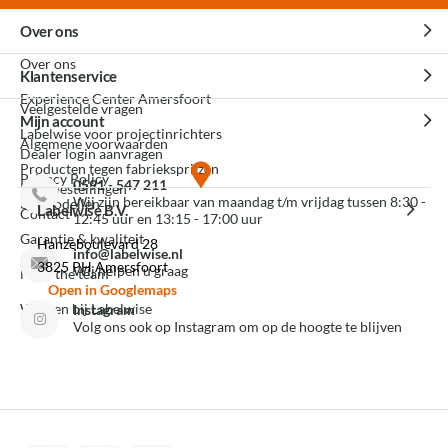
Over ons
Over ons
Klantenservice
Experience Center Amersfoort
Veelgestelde vragen
Mijn account
Labelwise voor projectinrichters
Algemene voorwaarden
Dealer login aanvragen
Producten tegen fabrieksprijzen
Privacy Policy
0591 - 547 211
Mijn bestellingen
Wij zijn bereikbaar van maandag t/m vrijdag tussen 8:30 -
3D modellen
Labelwise B.V.
Contact
12:45 uur en 13:15 - 17:00 uur
Garantie & kwaliteit
Hanzeboulevard 28
info@labelwise.nl
3825 PH Amersfoort
Wij helpen u graag
Meet the team
Open in Googlemaps
Werken bij Labelwise
Instagram
Volg ons ook op Instagram om op de hoogte te blijven