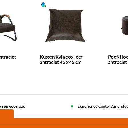
ntraciet
Kussen Kyla eco-leer
Poef/Hoc
antraciet 45 x 45 cm
antraciet
en op voorraad
en op voorraad
Experience Center Amersfo