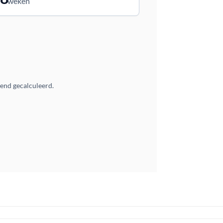
weken
vend gecalculeerd.