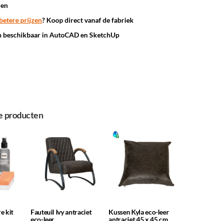
den
betere prijzen
? Koop direct vanaf de fabriek
n beschikbaar in AutoCAD en SketchUp
e producten
e kit
Fauteuil Ivy antraciet
Kussen Kyla eco-leer
eco-leer
antraciet 45 x 45 cm