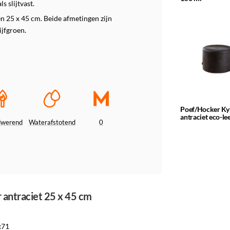
s slijtvast.
en 25 x 45 cm. Beide afmetingen zijn
ijfgroen.
Poef/Hocker Ky
antraciet eco-le
dwerend
Waterafstotend
0
r antraciet 25 x 45 cm
x71