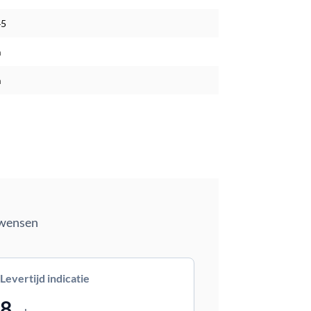
45
m
m
 wensen
Levertijd indicatie
8