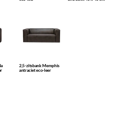
la
2,5-zitsbank Memphis
er
antraciet eco-leer