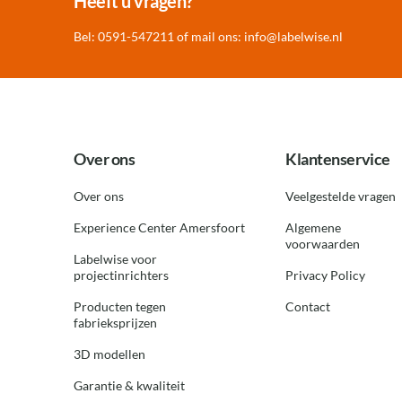
Heeft u vragen?
Bel: 0591-547211 of mail ons:
info@labelwise.nl
Over ons
Klantenservice
Over ons
Veelgestelde vragen
Experience Center Amersfoort
Algemene
voorwaarden
Labelwise voor
projectinrichters
Privacy Policy
Producten tegen
Contact
fabrieksprijzen
3D modellen
Garantie & kwaliteit