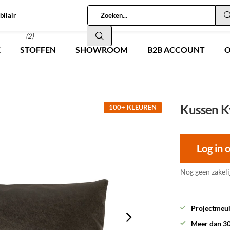
bilair
(2)
K
STOFFEN
SHOWROOM
B2B ACCOUNT
O
Kussen Ky
100+ KLEUREN
Log in 
Nog geen zakeli
Projectmeub
Meer dan 30