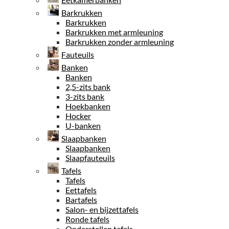
Barkrukken
Barkrukken
Barkrukken met armleuning
Barkrukken zonder armleuning
Fauteuils
Banken
Banken
2,5-zits bank
3-zits bank
Hoekbanken
Hocker
U-banken
Slaapbanken
Slaapbanken
Slaapfauteuils
Tafels
Tafels
Eettafels
Bartafels
Salon- en bijzettafels
Ronde tafels
Onderstellen tafels