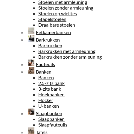
Stoelen met armleuning
Stoelen zonder armleuning
Stoelen op wieltjes
Stapelstoelen
Draaibare stoelen
Eetkamerbanken
Barkrukken
Barkrukken
Barkrukken met armleuning
Barkrukken zonder armleuning
Fauteuils
Banken
Banken
2,5-zits bank
3-zits bank
Hoekbanken
Hocker
U-banken
Slaapbanken
Slaapbanken
Slaapfauteuils
Tafels