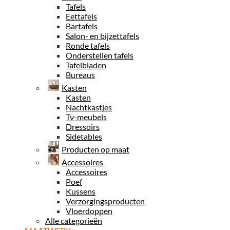
Tafels
Eettafels
Bartafels
Salon- en bijzettafels
Ronde tafels
Onderstellen tafels
Tafelbladen
Bureaus
Kasten
Kasten
Nachtkastjes
Tv-meubels
Dressoirs
Sidetables
Producten op maat
Accessoires
Accessoires
Poef
Kussens
Verzorgingsproducten
Vloerdoppen
Alle categorieën