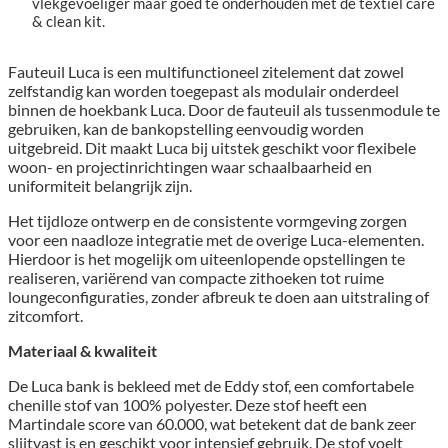
vlekgevoeliger maar goed te onderhouden met de textiel care
& clean kit.
Fauteuil Luca is een multifunctioneel zitelement dat zowel
zelfstandig kan worden toegepast als modulair onderdeel
binnen de hoekbank Luca. Door de fauteuil als tussenmodule te
gebruiken, kan de bankopstelling eenvoudig worden
uitgebreid. Dit maakt Luca bij uitstek geschikt voor flexibele
woon- en projectinrichtingen waar schaalbaarheid en
uniformiteit belangrijk zijn.
Het tijdloze ontwerp en de consistente vormgeving zorgen
voor een naadloze integratie met de overige Luca-elementen.
Hierdoor is het mogelijk om uiteenlopende opstellingen te
realiseren, variërend van compacte zithoeken tot ruime
loungeconfiguraties, zonder afbreuk te doen aan uitstraling of
zitcomfort.
Materiaal & kwaliteit
De Luca bank is bekleed met de Eddy stof, een comfortabele
chenille stof van 100% polyester. Deze stof heeft een
Martindale score van 60.000, wat betekent dat de bank zeer
slijtvast is en geschikt voor intensief gebruik. De stof voelt