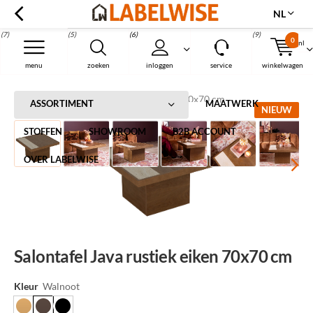
NL
(7)
(5)
(6)
(9)
0
nl
Menu
menu
zoeken
inloggen
service
winkelwagen
Home
Salontafel Java rustiek eiken 70x70 cm
ASSORTIMENT
MAATWERK
NIEUW
STOFFEN
SHOWROOM
B2B ACCOUNT
OVER LABELWISE
Salontafel Java rustiek eiken 70x70 cm
Kleur
Walnoot