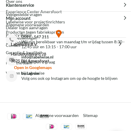
Over ons
Klantenservice
Experience Center Amersfoort
Veelgestelde vragen
Mijn account
Labelwise voor projectinrichters
Algemene voorwaarden
Dealer login aanvragen
Producten tegen fabrieksprijzen
Privacy Policy
0591 - 547 211
Mijn bestellingen
Wij zijn bereikbaar van maandag t/m vrijdag tussen 8:30 -
3D modellen
Labelwise B.V.
Contact
12:45 uur en 13:15 - 17:00 uur
Garantie & kwaliteit
Hanzeboulevard 28
info@labelwise.nl
3825 PH Amersfoort
Wij helpen u graag
Meet the team
Open in Googlemaps
Werken bij Labelwise
Instagram
Volg ons ook op Instagram om op de hoogte te blijven
Algemene voorwaarden
Sitemap