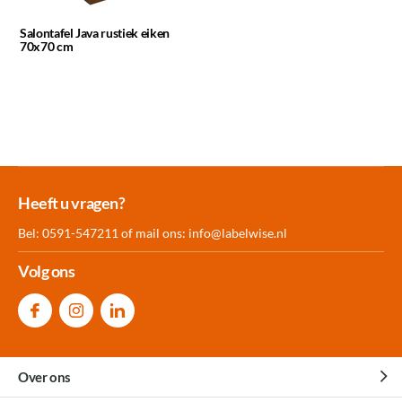
Salontafel Java rustiek eiken
70x70 cm
Meer dan 30.000
Experience
Producten uit
Heeft u vragen?
producten op voorraad
Center Amersfoort
eigen fabriek
Bel: 0591-547211 of mail ons:
info@labelwise.nl
Volg ons
Over ons