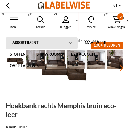
NL
(7)
(5)
(6)
(9)
0
nl
Menu
menu
zoeken
inloggen
service
winkelwagen
Home
Hoekbank rechts Memphis bruin eco-leer
ASSORTIMENT
MAATWERK
100+ KLEUREN
STOFFEN
SHOWROOM
B2B ACCOUNT
OVER LABELWISE
Hoekbank rechts Memphis bruin eco-
leer
Kleur
Bruin