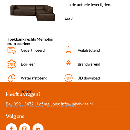
Informeer naar de mogelijkheden en de actuele levertijden.
Materiaal/kleurcode: Bruin Essenza 7
Hoekbank rechts Memphis
bruin eco-leer
Gecertificeerd
Vuilafstotend
Eco-leer
Brandwerend
Waterafstotend
3D download
30000
Meer dan 30.000
Experience
Producten uit
Heeft u vragen?
producten op voorraad
Center Amersfoort
eigen fabriek
Bel: 0591-547211 of mail ons:
info@labelwise.nl
Klik op een icoon voor meer informatie
Volg ons