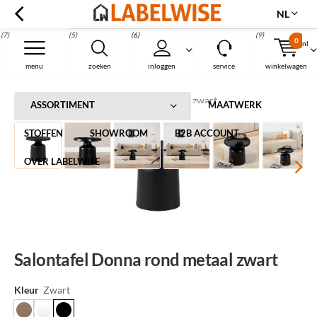
NL
(7)
(5)
(6)
(9)
0
nl
Menu
menu
zoeken
inloggen
service
winkelwagen
Home
Salontafel Donna rond metaal zwart
ASSORTIMENT
MAATWERK
STOFFEN
SHOWROOM
B2B ACCOUNT
OVER LABELWISE
Salontafel Donna rond metaal zwart
Kleur
Zwart