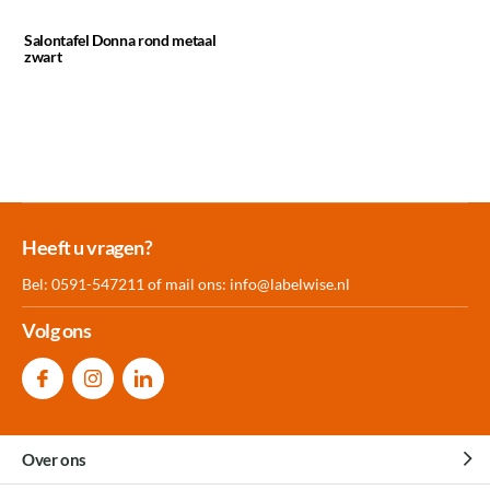
Salontafel Donna rond metaal
zwart
Meer dan 30.000
Experience
Producten uit
Heeft u vragen?
producten op voorraad
Center Amersfoort
eigen fabriek
Bel: 0591-547211 of mail ons:
info@labelwise.nl
Volg ons
Over ons