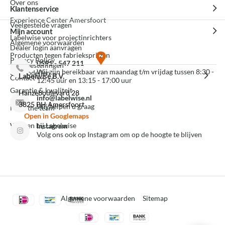
Over ons
Klantenservice
Experience Center Amersfoort
Veelgestelde vragen
Mijn account
Labelwise voor projectinrichters
Algemene voorwaarden
Dealer login aanvragen
Producten tegen fabrieksprijzen
Privacy Policy
0591 - 547 211
Mijn bestellingen
Wij zijn bereikbaar van maandag t/m vrijdag tussen 8:30 -
3D modellen
Labelwise B.V.
Contact
12:45 uur en 13:15 - 17:00 uur
Garantie & kwaliteit
Hanzeboulevard 28
info@labelwise.nl
3825 PH Amersfoort
Wij helpen u graag
Meet the team
Open in Googlemaps
Werken bij Labelwise
Instagram
Volg ons ook op Instagram om op de hoogte te blijven
Algemene voorwaarden
Sitemap