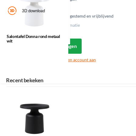
Salontafel
Donna rond
3D download
metaal wit
Alle maatwerk wordt in overleg afgestemd en vrijblijvend
gecalculeerd.
Klik op een icoon voor meer informatie
Salontafel Donna rond metaal
wit
Login om offerte aan te vragen
Nog geen zakelijke klant?
Vraag een account aan
Recent bekeken