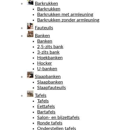
Barkrukken
Barkrukken
Barkrukken met armleuning
Barkrukken zonder armleuning
Fauteuils
Banken
Banken
2,5-zits bank
3-zits bank
Hoekbanken
Hocker
U-banken
Slaapbanken
Slaapbanken
Slaapfauteuils
Tafels
Tafels
Eettafels
Bartafels
Salon- en bijzettafels
Ronde tafels
Onderstellen tafels