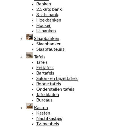
Banken
2,5-zits bank
3-zits bank
Hoekbanken
Hocker
U-banken
Slaapbanken
Slaapbanken
Slaapfauteuils
Tafels
Tafels
Eettafels
Bartafels
Salon- en bijzettafels
Ronde tafels
Onderstellen tafels
Tafelbladen
Bureaus
Kasten
Kasten
Nachtkastjes
Tv-meubels