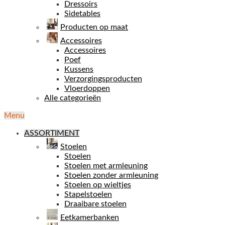
Dressoirs
Sidetables
Producten op maat
Accessoires
Accessoires
Poef
Kussens
Verzorgingsproducten
Vloerdoppen
Alle categorieën
Menu
ASSORTIMENT
Stoelen
Stoelen
Stoelen met armleuning
Stoelen zonder armleuning
Stoelen op wieltjes
Stapelstoelen
Draaibare stoelen
Eetkamerbanken