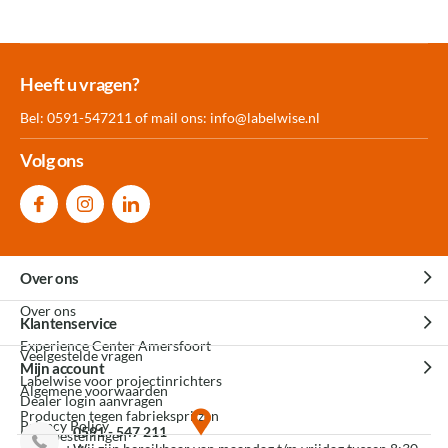
Meer dan 30.000
Experience
Producten uit
Heeft u vragen?
producten op voorraad
Center Amersfoort
eigen fabriek
Bel: 0591-547211 of mail ons:
info@labelwise.nl
Volg ons
Over ons
Over ons
Klantenservice
Experience Center Amersfoort
Veelgestelde vragen
Mijn account
Labelwise voor projectinrichters
Algemene voorwaarden
Dealer login aanvragen
Producten tegen fabrieksprijzen
Privacy Policy
0591 - 547 211
Mijn bestellingen