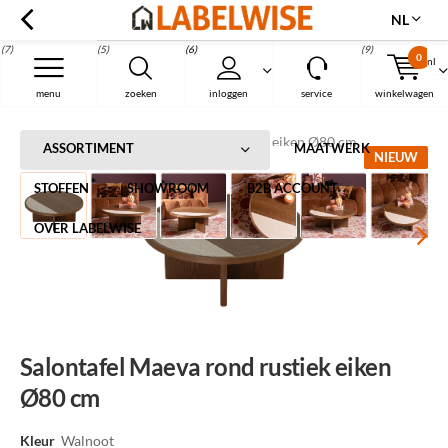
NL
(7)
(5)
(6)
(9)
0
nl
Menu
menu
zoeken
inloggen
service
winkelwagen
Home
Salontafel Maeva rond rustiek eiken Ø80 cm
ASSORTIMENT
MAATWERK
NIEUW
STOFFEN
SHOWROOM
B2B ACCOUNT
OVER LABELWISE
Salontafel Maeva rond rustiek eiken
Ø80 cm
Kleur
Walnoot