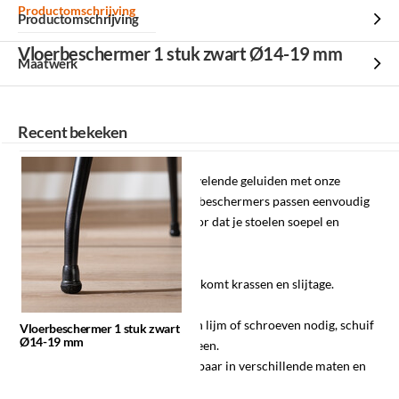
Productomschrijving
Productomschrijving
Vloerbeschermer 1 stuk zwart Ø14-19 mm
Maatwerk
Recent bekeken
Voorkom krassen, slijtage en vervelende geluiden met onze
vloerdoppen. Deze handige vloerbeschermers passen eenvoudig
om de stoelpoten en zorgen ervoor dat je stoelen soepel en
geruisloos over de vloer glijden.
✓
Effectieve bescherming
– Voorkomt krassen en slijtage.
Geschikt voor de meeste vloeren.
✓
Makkelijk te bevestigen
– Geen lijm of schroeven nodig, schuif
Vloerbeschermer 1 stuk zwart
Ø14-19 mm
ze eenvoudig om de stoelpoten heen.
✓
Universele pasvorm
– Verkrijgbaar in verschillende maten en
geschikt voor diverse stoelen.