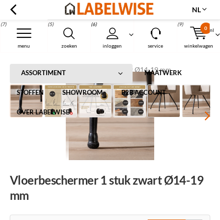
NL
(7)
(5)
(6)
(9)
0
nl
Menu
menu
zoeken
inloggen
service
winkelwagen
Home
Vloerbeschermer 1 stuk zwart Ø14-19 mm
ASSORTIMENT
MAATWERK
STOFFEN
SHOWROOM
B2B ACCOUNT
OVER LABELWISE
Vloerbeschermer 1 stuk zwart Ø14-19
mm