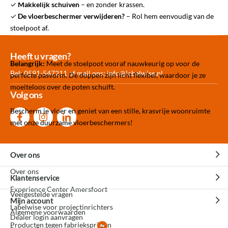
✓
Makkelijk schuiven
– en zonder krassen.
✓
De vloerbeschermer verwijderen?
–
Rol hem eenvoudig van de
stoelpoot af.
Meer dan 30.000
Experience
Producten uit
Heeft u vragen?
Belangrijk:
Meet de stoelpoot vooraf nauwkeurig op voor de
producten op voorraad
Center Amersfoort
eigen fabriek
Bel: 0591-547211 of mail ons:
info@labelwise.nl
perfecte pasvorm. De doppen zijn licht flexibel, waardoor je ze
moeiteloos over de poten schuift.
Volg ons
Bescherm je vloer en geniet van een stille, krasvrije woonruimte
met onze duurzame vloerbeschermers!
Over ons
Over ons
Klantenservice
Experience Center Amersfoort
Veelgestelde vragen
Mijn account
Labelwise voor projectinrichters
Algemene voorwaarden
Dealer login aanvragen
Producten tegen fabrieksprijzen