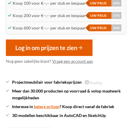
Koop 100 voor €--,-- per stuk en bespaar 10%
UW PRIJS
10%
Koop 200 voor €--,-- per stuk en bespaar 15%
UW PRIJS
15%
Koop 600 voor €--,-- per stuk en bespaar 20%
UW PRIJS
20%
Log in om prijzen te zien
Nog geen zakelijke klant?
Vraag een account aan
Projectmeubilair voor fabrieksprijzen
Tooltip
Meer dan 30.000 producten op voorraad & volop maatwerk
mogelijkheden
Interesse in
betere prijzen
? Koop direct vanaf de fabriek
3D modellen beschikbaar in AutoCAD en SketchUp