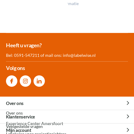
Klik op een icoon voor meer informatie
Meer dan 30.000
Experience
Producten uit
Heeft u vragen?
producten op voorraad
Center Amersfoort
eigen fabriek
Bel: 0591-547211 of mail ons:
info@labelwise.nl
Volg ons
Over ons
Over ons
Klantenservice
Experience Center Amersfoort
Veelgestelde vragen
Mijn account
Labelwise voor projectinrichters