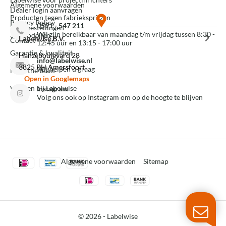
Algemene voorwaarden
Dealer login aanvragen
Producten tegen fabrieksprijzen
Privacy Policy
0591 - 547 211
Mijn bestellingen
Wij zijn bereikbaar van maandag t/m vrijdag tussen 8:30 -
3D modellen
Labelwise B.V.
Contact
12:45 uur en 13:15 - 17:00 uur
Garantie & kwaliteit
Hanzeboulevard 28
info@labelwise.nl
3825 PH Amersfoort
Wij helpen u graag
Meet the team
Open in Googlemaps
Werken bij Labelwise
Instagram
Volg ons ook op Instagram om op de hoogte te blijven
Algemene voorwaarden
Sitemap
© 2026 -
Labelwise