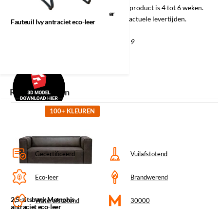
Fauteuil Ivy
stoffen. De gemiddelde levertijd van dit product is 4 tot 6 weken.
antraciet eco-leer
Informeer naar de mogelijkheden en de actuele levertijden.
Fauteuil Ivy antraciet eco-leer
Materiaal/kleurcode: Antraciet Essenza 9
Recent bekeken
100+ KLEUREN
Gecertificeerd
Vuilafstotend
Eco-leer
Brandwerend
2,5-zitsbank Memphis
Waterafstotend
30000
antraciet eco-leer