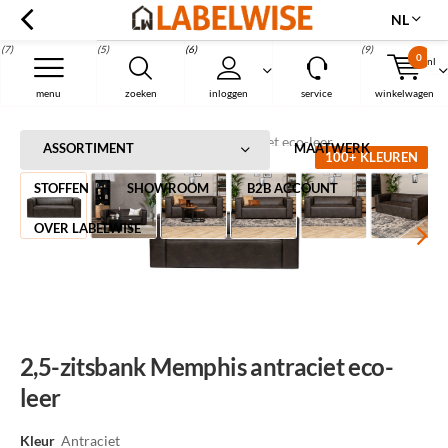
NL
(7)
(5)
(6)
(9)
0
nl
Menu
menu
zoeken
inloggen
service
winkelwagen
Home
2,5-zitsbank Memphis antraciet eco-leer
ASSORTIMENT
MAATWERK
100+ KLEUREN
STOFFEN
SHOWROOM
B2B ACCOUNT
OVER LABELWISE
2,5-zitsbank Memphis antraciet eco-
leer
Kleur
Antraciet