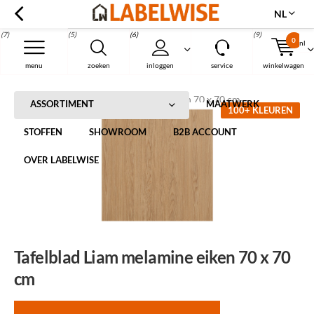
NL
(7)
(5)
(6)
(9)
0
nl
Menu
menu
zoeken
inloggen
service
winkelwagen
Home
Tafelblad Liam melamine eiken 70 x 70 cm
ASSORTIMENT
MAATWERK
100+ KLEUREN
STOFFEN
SHOWROOM
B2B ACCOUNT
OVER LABELWISE
Tafelblad Liam melamine eiken 70 x 70
cm