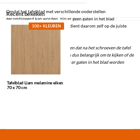
Omdat het tafelblad met verschillende onderstellen
Recent bekeken
gecombineerd kan worden, zijn er geen gaten in het blad
voorgeboord. Het tafelonderstel dient daarom zelf op de juiste
100+ KLEUREN
plek vastgeschroefd te worden.
Belangrijk:
Het is goed om te weten dat na het schroeven de tafel
niet meer te retourneren is. Het is dus belangrijk om te kijken of de
tafel past in het interieur voordat er gaten in het blad worden
gemaakt.
Tafelblad Liam melamine eiken
70 x 70 cm