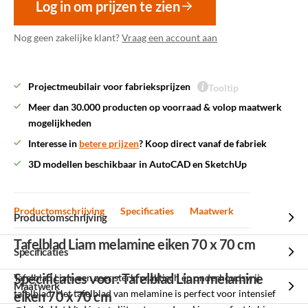
Log in om prijzen te zien
Nog geen zakelijke klant?
Vraag een account aan
Projectmeubilair voor fabrieksprijzen
Tooltip
Meer dan 30.000 producten op voorraad & volop maatwerk
mogelijkheden
Interesse in
betere prijzen
? Koop direct vanaf de fabriek
3D modellen beschikbaar in AutoCAD en SketchUp
Productomschrijving
Specificaties
Maatwerk
Productomschrijving
Tafelblad Liam melamine eiken 70 x 70 cm
Specificaties
Specificaties voor: Tafelblad Liam melamine
Tafelblad Liam een zeer sterk, praktisch én onderhoudsvrij
Maatwerk
tafelblad. Het tafelblad van melamine is perfect voor intensief
eiken 70 x 70 cm